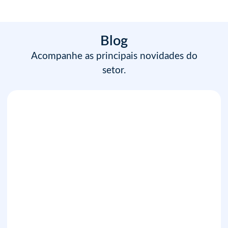
Blog
Acompanhe as principais novidades do
setor.
Processos financeiros: como reduzir tarefas manuais
e aumentar a eficiência da empresa em 2026