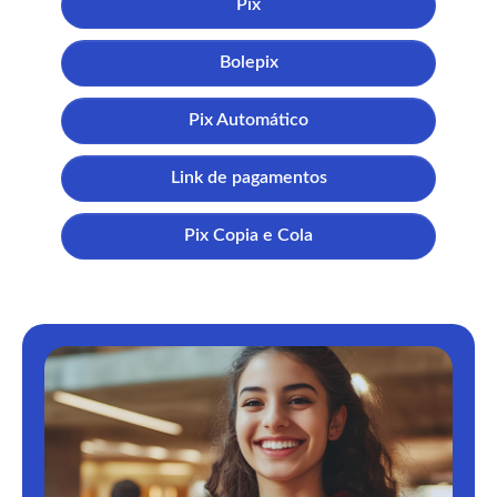
Pix
Bolepix
Pix Automático
Link de pagamentos
Pix Copia e Cola