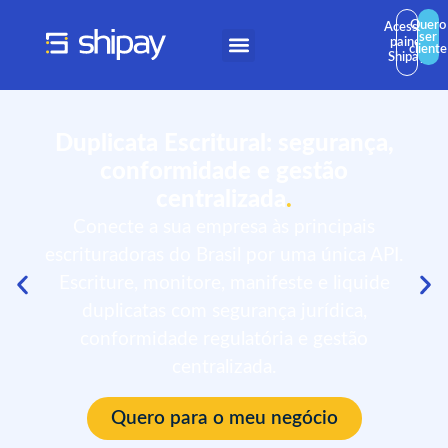
Quero
Acessar
ser
painel
cliente
Shipay
Duplicata Escritural: segurança,
conformidade e gestão
centralizada
.
Conecte a sua empresa às principais
escrituradoras do Brasil por uma única API.
Escriture, monitore, manifeste e liquide
duplicatas com segurança jurídica,
conformidade regulatória e gestão
centralizada.
Quero para o meu negócio