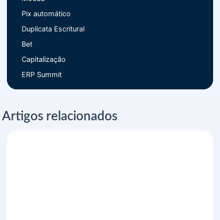
Pix automático
Duplicata Escritural
Bet
Capitalização
ERP Summit
Artigos relacionados
Processos financeiros: como reduzir tarefas manuais
e aumentar a eficiência da empresa em 2026